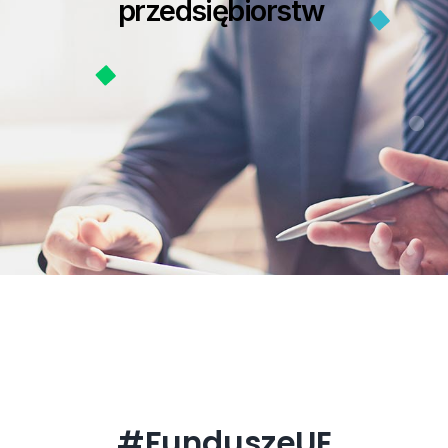
przedsiębiorstw
#FunduszeEuropejskie
#FunduszeUE